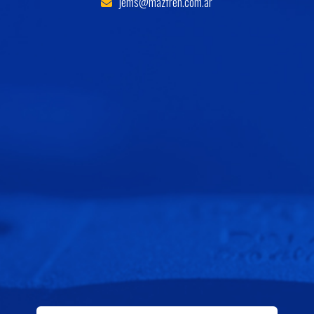
jems@mazfren.com.ar