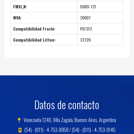
FMSI_N:
D009-721
WVA:
20007
Compatibilidad Frasle:
PD/313
Compatibilidad Litton:
37220
Datos de contacto
Venezuela 1240, Villa Zagala, Buenos Aires, Argentina
(54) - (011) - 4-753-8958 / (54) - (011) - 4-753-9145