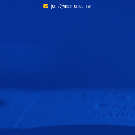
jems@mazfren.com.ar